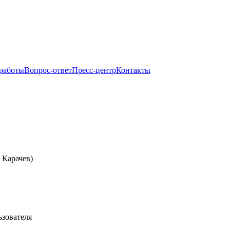
 работы
Вопрос-ответ
Пресс-центр
Контакты
. Карачев)
ьзователя