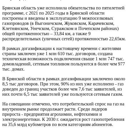
Брянская область уже исполнила обязательства по пятилетней
программе, с 2021 по 2025 годы в Брянской области
построены и введены в эксплуатацию 9 межпоселковых
газопроводов (в Выгоничском, Жуковском, Карачевском,
Клетнянском, Унечском, Суражском и Почепском районах)
общей протяженностью – 33,84 км, а также 9
распределительных (уличных сетей) протяженностью 22,65км.
В рамках догазификации к настоящему времени с жителями
страны заключен уже 1 млн 610 тыс. договоров, создана
техническая возможность подключения свыше 1 млн 747 тыс.
домовладений, сетевым топливом пользуются в более чем 977
тыс. домах.
В Брянской области в рамках догазификации заключено около
8,5 тыс договоров. При этом, 90% из них уже исполнено - газ
доведен до границ участков более чем 7,6 тыс заявителей, из
них почти 6,5 тыс заявителей уже пользуются сетевым газом.
На совещании отмечено, что потребительский спрос на газ на
внутреннем рынке продолжает расти. Среди лидеров
прироста - предприятия агрохимии, нефтехимии и
электроэнергетики. К 2030 г. ожидается рост газопотребления
на 35,6 млрд кубометров по всем категориям абонентов.